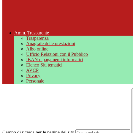
Amm. Trasparente
Trasparenza
Anagrafe delle prestazioni
Albo online
Ufficio Relazioni con il Pubblico
IBAN e pagamenti informatici
Elenco Siti tematici
AVCP
Privacy
Personale
Campo di ricerca per le pagine del sito