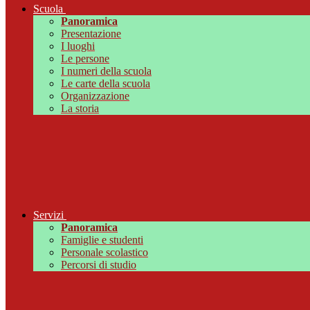
Scuola
Panoramica
Presentazione
I luoghi
Le persone
I numeri della scuola
Le carte della scuola
Organizzazione
La storia
Servizi
Panoramica
Famiglie e studenti
Personale scolastico
Percorsi di studio