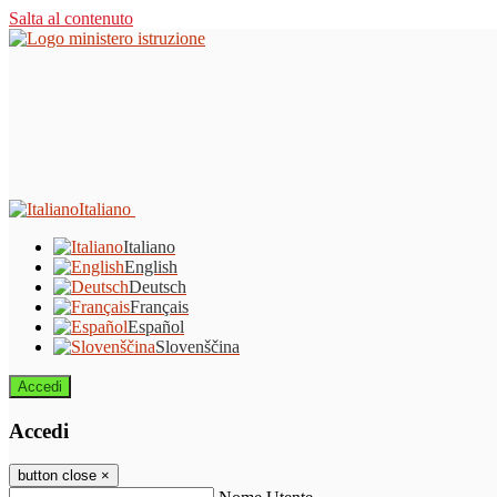
Salta al contenuto
Italiano
Italiano
English
Deutsch
Français
Español
Slovenščina
Accedi
Accedi
button close
×