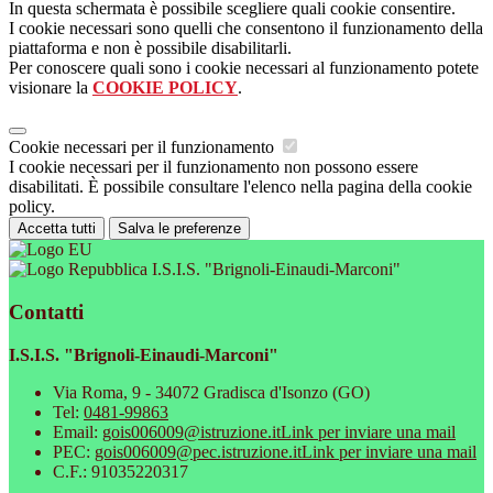
In questa schermata è possibile scegliere quali cookie consentire.
I cookie necessari sono quelli che consentono il funzionamento della
piattaforma e non è possibile disabilitarli.
Per conoscere quali sono i cookie necessari al funzionamento potete
visionare la
COOKIE POLICY
.
Cookie necessari per il funzionamento
I cookie necessari per il funzionamento non possono essere
disabilitati. È possibile consultare l'elenco nella pagina della cookie
policy.
Accetta tutti
Salva le preferenze
I.S.I.S. "Brignoli-Einaudi-Marconi"
Contatti
I.S.I.S. "Brignoli-Einaudi-Marconi"
Via Roma, 9 - 34072 Gradisca d'Isonzo (GO)
Tel:
0481-99863
Email:
gois006009@istruzione.it
Link per inviare una mail
PEC:
gois006009@pec.istruzione.it
Link per inviare una mail
C.F.: 91035220317