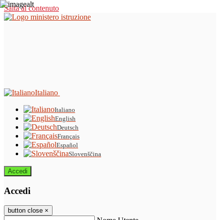
Salta al contenuto
Italiano
Italiano
English
Deutsch
Français
Español
Slovenščina
Accedi
Accedi
button close
×