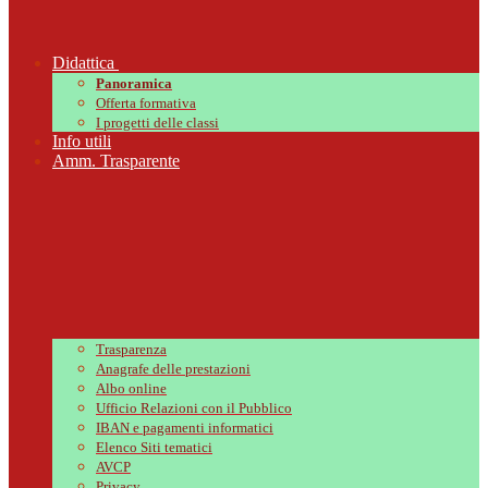
Didattica
Panoramica
Offerta formativa
I progetti delle classi
Info utili
Amm. Trasparente
Trasparenza
Anagrafe delle prestazioni
Albo online
Ufficio Relazioni con il Pubblico
IBAN e pagamenti informatici
Elenco Siti tematici
AVCP
Privacy