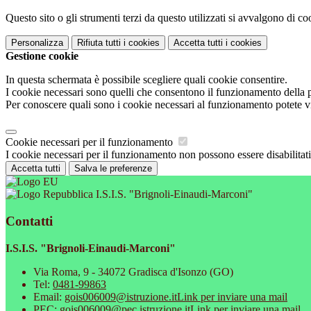
Questo sito o gli strumenti terzi da questo utilizzati si avvalgono di coo
Personalizza
Rifiuta tutti
i cookies
Accetta tutti
i cookies
Gestione cookie
In questa schermata è possibile scegliere quali cookie consentire.
I cookie necessari sono quelli che consentono il funzionamento della pi
Per conoscere quali sono i cookie necessari al funzionamento potete v
Cookie necessari per il funzionamento
I cookie necessari per il funzionamento non possono essere disabilitati.
Accetta tutti
Salva le preferenze
I.S.I.S. "Brignoli-Einaudi-Marconi"
Contatti
I.S.I.S. "Brignoli-Einaudi-Marconi"
Via Roma, 9 - 34072 Gradisca d'Isonzo (GO)
Tel:
0481-99863
Email:
gois006009@istruzione.it
Link per inviare una mail
PEC:
gois006009@pec.istruzione.it
Link per inviare una mail