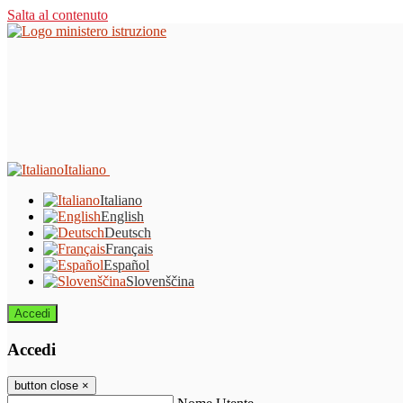
Salta al contenuto
Italiano
Italiano
English
Deutsch
Français
Español
Slovenščina
Accedi
Accedi
button close
×