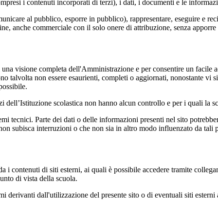
si i contenuti incorporati di terzi), i dati, i documenti e le informazi
comunicare al pubblico, esporre in pubblico), rappresentare, eseguire e r
 fine, anche commerciale con il solo onere di attribuzione, senza apporre 
enti una visione completa dell'Amministrazione e per consentire un facile ac
ono talvolta non essere esaurienti, completi o aggiornati, nonostante vi
possibile.
izi dell’Istituzione scolastica non hanno alcun controllo e per i quali la
 tecnici. Parte dei dati o delle informazioni presenti nel sito potrebbero 
 non subisca interruzioni o che non sia in altro modo influenzato da tali 
 i contenuti di siti esterni, ai quali è possibile accedere tramite collegam
nto di vista della scuola.
derivanti dall'utilizzazione del presente sito o di eventuali siti esterni 