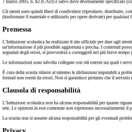
7 marzo 2005, n. 82 (CAD) e salvo dove diversamente specificato (compre
Gli utenti sono quindi liberi di condividere (riprodurre, distribuire, 
(trasformare il materiale e utilizzarlo per opere derivate) per qualsiasi
Premessa
L’Istituzione scolastica ha realizzato il sito ufficiale per dare agli ut
un'informazione il più possibile aggiornata e precisa. I contenuti poss
segnalati degli errori, si provvederà a correggerli nel più breve tempo 
Le informazioni sono talvolta collegate con siti esterni sui quali i serv
È cura della scuola ridurre al minimo le disfunzioni imputabili a problemi
formati non esenti da errori. Non si garantisce pertanto che il servizio
Clausola di responsabilità
L’Istituzione scolastica non ha alcuna responsabilità per quanto riguarda
rete. Le opinioni in essi contenute non esprimono necessariamente il pu
La scuola non si assume alcuna responsabilità per gli eventuali problemi 
Privacy