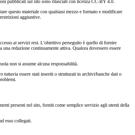
oni pubblicati sul sito sono rilasciati con licenza CC-BY 4.0.
ecitare questo materiale con qualsiasi mezzo e formato e modificare
restrizioni aggiuntive.
cesso ai servizi resi. L'obiettivo perseguito è quello di fornire
 sia una redazione continuamente attiva. Qualora dovessero essere
 scuola non si assume alcuna responsabilità.
tuttavia essere stati inseriti o strutturati in archivi/banche dati o
problemi.
enti presenti nel sito, forniti come semplice servizio agli utenti della
ad esso collegati.