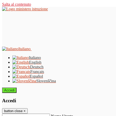
Salta al contenuto
Italiano
Italiano
English
Deutsch
Français
Español
Slovenščina
Accedi
Accedi
button close
×