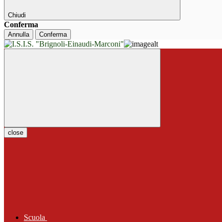
Chiudi
Conferma
Annulla
Conferma
close
Scuola