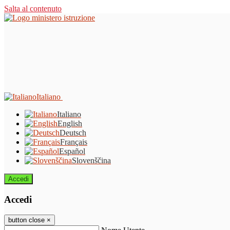
Salta al contenuto
Italiano
Italiano
English
Deutsch
Français
Español
Slovenščina
Accedi
Accedi
button close
×