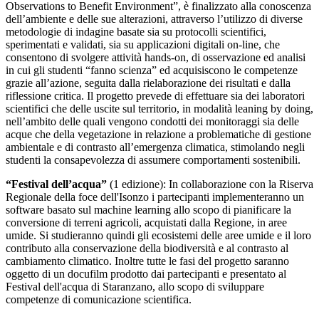
Observations to Benefit Environment”, è finalizzato alla conoscenza
dell’ambiente e delle sue alterazioni, attraverso l’utilizzo di diverse
metodologie di indagine basate sia su protocolli scientifici,
sperimentati e validati, sia su applicazioni digitali on-line, che
consentono di svolgere attività hands-on, di osservazione ed analisi
in cui gli studenti “fanno scienza” ed acquisiscono le competenze
grazie all’azione, seguita dalla rielaborazione dei risultati e dalla
riflessione critica.
Il progetto prevede di effettuare sia dei laboratori
scientifici che delle uscite sul territorio, in modalità leaning by doing,
nell’ambito delle quali vengono condotti dei monitoraggi sia delle
acque che della vegetazione in relazione a problematiche di gestione
ambientale e di contrasto all’emergenza climatica, stimolando negli
studenti la consapevolezza di assumere comportamenti sostenibili.
“Festival dell’acqua
”
(1 edizione): In collaborazione con la Riserva
Regionale della foce dell'Isonzo i partecipanti implementeranno un
software basato sul machine learning allo scopo di pianificare la
conversione di terreni agricoli, acquistati dalla Regione, in aree
umide. Si studieranno quindi gli ecosistemi delle aree umide e il loro
contributo alla conservazione della biodiversità e al contrasto al
cambiamento climatico. Inoltre tutte le fasi del progetto saranno
oggetto di un docufilm prodotto dai partecipanti e presentato al
Festival dell'acqua di Staranzano, allo scopo di sviluppare
competenze di comunicazione scientifica.