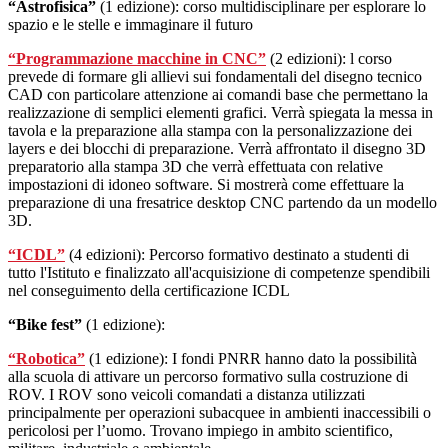
“Astrofisica”
(1 edizione): corso multidisciplinare per esplorare lo
spazio e le stelle e immaginare il futuro
“Programmazione macchine in CNC
”
(2 edizioni): l corso
prevede di formare gli allievi sui fondamentali del disegno tecnico
CAD con particolare attenzione ai comandi base che permettano la
realizzazione di semplici elementi grafici.
Verrà spiegata la messa in
tavola e la preparazione alla stampa con la personalizzazione dei
layers e dei blocchi di preparazione.
Verrà affrontato il disegno 3D
preparatorio alla stampa 3D che verrà effettuata con relative
impostazioni di idoneo software.
Si mostrerà come effettuare la
preparazione di una fresatrice desktop CNC partendo da un modello
3D.
“ICDL
”
(4 edizioni): Percorso formativo destinato a studenti di
tutto l'Istituto e finalizzato all'acquisizione di competenze spendibili
nel conseguimento della certificazione ICDL
“Bike fest
”
(1 edizione):
“Robotica
”
(1 edizione):
I fondi PNRR hanno dato la possibilità
alla scuola di attivare un percorso formativo sulla costruzione di
ROV.
I ROV sono veicoli comandati a distanza utilizzati
principalmente per operazioni subacquee in ambienti inaccessibili o
pericolosi per l’uomo. Trovano impiego in ambito scientifico,