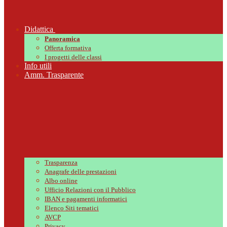
Didattica
Panoramica
Offerta formativa
I progetti delle classi
Info utili
Amm. Trasparente
Trasparenza
Anagrafe delle prestazioni
Albo online
Ufficio Relazioni con il Pubblico
IBAN e pagamenti informatici
Elenco Siti tematici
AVCP
Privacy