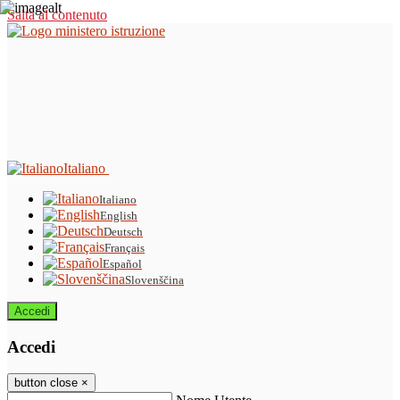
Salta al contenuto
Italiano
Italiano
English
Deutsch
Français
Español
Slovenščina
Accedi
Accedi
button close
×