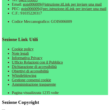
Email:
gois006009@istruzione.it
Link per inviare una mail
PEC:
gois006009@pec.istruzione.it
Link per inviare una mail
C.F.: 91035220317
Codice Meccanografico: GOIS006009
Sezione Link Utili
Cookie policy
Note legali
Informativa Privacy
Ufficio Relazioni con il Pubblico
Dichiarazione di accessibilità
Obiettivi di accessibilità
Whistleblowing
Gestione consensi cookie
Amministrazione trasparente
Pagina visualizzata
1235
volte
Sezione Copyright