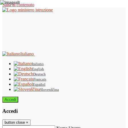
Salta al contenuto
Italiano
Italiano
English
Deutsch
Français
Español
Slovenščina
Accedi
Accedi
button close
×