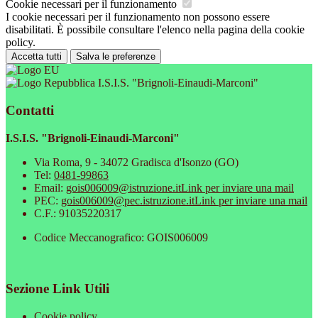
Cookie necessari per il funzionamento
I cookie necessari per il funzionamento non possono essere
disabilitati. È possibile consultare l'elenco nella pagina della cookie
policy.
Accetta tutti
Salva le preferenze
I.S.I.S. "Brignoli-Einaudi-Marconi"
Contatti
I.S.I.S. "Brignoli-Einaudi-Marconi"
Via Roma, 9 - 34072 Gradisca d'Isonzo (GO)
Tel:
0481-99863
Email:
gois006009@istruzione.it
Link per inviare una mail
PEC:
gois006009@pec.istruzione.it
Link per inviare una mail
C.F.: 91035220317
Codice Meccanografico: GOIS006009
Sezione Link Utili
Cookie policy