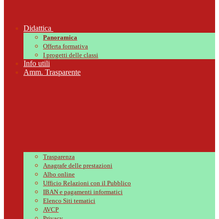
Didattica
Panoramica
Offerta formativa
I progetti delle classi
Info utili
Amm. Trasparente
Trasparenza
Anagrafe delle prestazioni
Albo online
Ufficio Relazioni con il Pubblico
IBAN e pagamenti informatici
Elenco Siti tematici
AVCP
Privacy