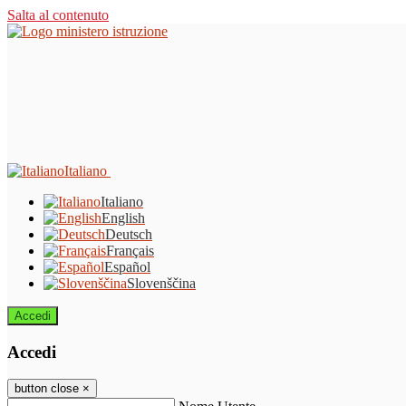
Salta al contenuto
Italiano
Italiano
English
Deutsch
Français
Español
Slovenščina
Accedi
Accedi
button close
×