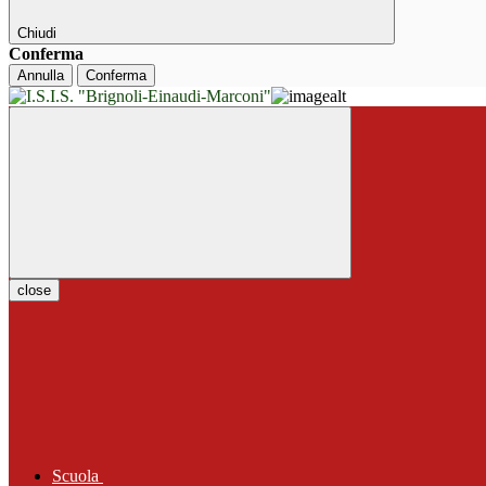
Chiudi
Conferma
Annulla
Conferma
close
Scuola