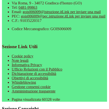
Via Roma, 9 - 34072 Gradisca d'Isonzo (GO)
Tel:
0481-99863
Email:
gois006009@istruzione.it
Link per inviare una mail
PEC:
gois006009@pec.istruzione.it
Link per inviare una mail
C.F.: 91035220317
Codice Meccanografico: GOIS006009
Sezione Link Utili
Cookie policy
Note legali
Informativa Privacy
Ufficio Relazioni con il Pubblico
Dichiarazione di accessibilità
Obiettivi di accessibilità
Whistleblowing
Gestione consensi cookie
Amministrazione trasparente
Pagina visualizzata
60328
volte
Sezione Copyright