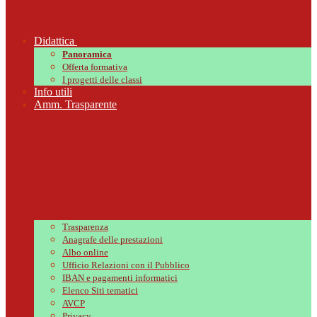
Didattica
Panoramica
Offerta formativa
I progetti delle classi
Info utili
Amm. Trasparente
Trasparenza
Anagrafe delle prestazioni
Albo online
Ufficio Relazioni con il Pubblico
IBAN e pagamenti informatici
Elenco Siti tematici
AVCP
Privacy