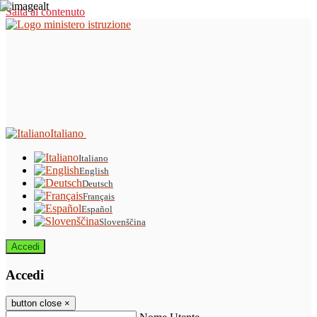
Salta al contenuto
Italiano
Italiano
English
Deutsch
Français
Español
Slovenščina
Accedi
Accedi
button close
×