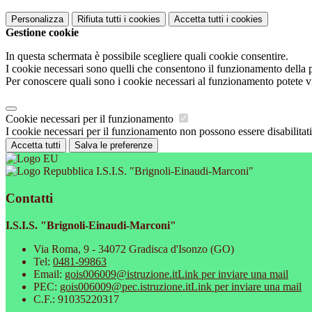
Personalizza
Rifiuta tutti
i cookies
Accetta tutti
i cookies
Gestione cookie
In questa schermata è possibile scegliere quali cookie consentire.
I cookie necessari sono quelli che consentono il funzionamento della pi
Per conoscere quali sono i cookie necessari al funzionamento potete v
Cookie necessari per il funzionamento
I cookie necessari per il funzionamento non possono essere disabilitati.
Accetta tutti
Salva le preferenze
I.S.I.S. "Brignoli-Einaudi-Marconi"
Contatti
I.S.I.S. "Brignoli-Einaudi-Marconi"
Via Roma, 9 - 34072 Gradisca d'Isonzo (GO)
Tel:
0481-99863
Email:
gois006009@istruzione.it
Link per inviare una mail
PEC:
gois006009@pec.istruzione.it
Link per inviare una mail
C.F.: 91035220317