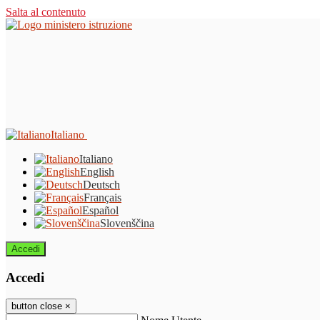
Salta al contenuto
Italiano
Italiano
English
Deutsch
Français
Español
Slovenščina
Accedi
Accedi
button close
×