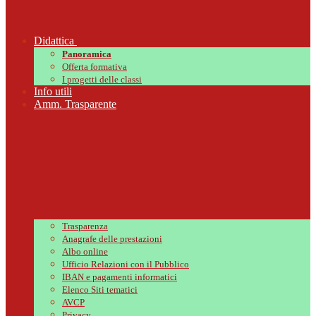
Didattica
Panoramica
Offerta formativa
I progetti delle classi
Info utili
Amm. Trasparente
Trasparenza
Anagrafe delle prestazioni
Albo online
Ufficio Relazioni con il Pubblico
IBAN e pagamenti informatici
Elenco Siti tematici
AVCP
Privacy