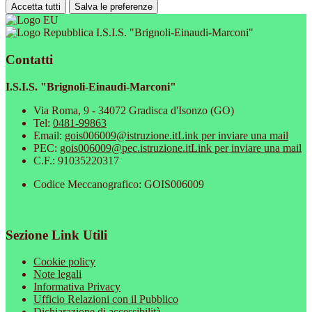
Accetta tutti
Salva le preferenze
I.S.I.S. "Brignoli-Einaudi-Marconi"
Contatti
I.S.I.S. "Brignoli-Einaudi-Marconi"
Via Roma, 9 - 34072 Gradisca d'Isonzo (GO)
Tel:
0481-99863
Email:
gois006009@istruzione.it
Link per inviare una mail
PEC:
gois006009@pec.istruzione.it
Link per inviare una mail
C.F.: 91035220317
Codice Meccanografico: GOIS006009
Sezione Link Utili
Cookie policy
Note legali
Informativa Privacy
Ufficio Relazioni con il Pubblico
Dichiarazione di accessibilità