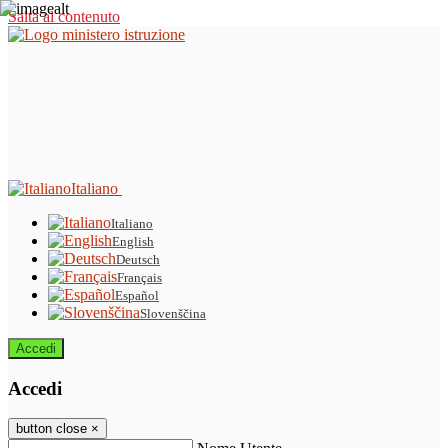
Salta al contenuto
Italiano
Italiano
English
Deutsch
Français
Español
Slovenščina
Accedi
Accedi
button close
×