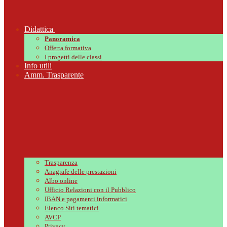
Didattica
Panoramica
Offerta formativa
I progetti delle classi
Info utili
Amm. Trasparente
Trasparenza
Anagrafe delle prestazioni
Albo online
Ufficio Relazioni con il Pubblico
IBAN e pagamenti informatici
Elenco Siti tematici
AVCP
Privacy