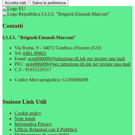
Accetta tutti
Salva le preferenze
I.S.I.S. "Brignoli-Einaudi-Marconi"
Contatti
I.S.I.S. "Brignoli-Einaudi-Marconi"
Via Roma, 9 - 34072 Gradisca d'Isonzo (GO)
Tel:
0481-99863
Email:
gois006009@istruzione.it
Link per inviare una mail
PEC:
gois006009@pec.istruzione.it
Link per inviare una mail
C.F.: 91035220317
Codice Meccanografico: GOIS006009
Sezione Link Utili
Cookie policy
Note legali
Informativa Privacy
Ufficio Relazioni con il Pubblico
Dichiarazione di accessibilità