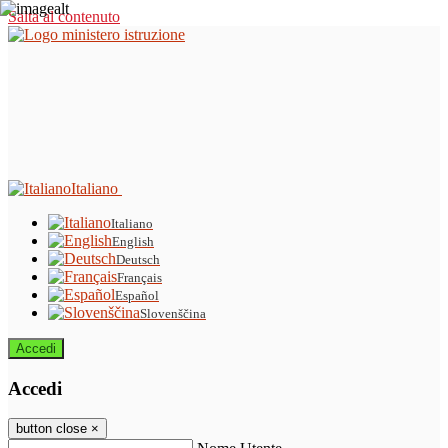
Salta al contenuto
Italiano
Italiano
English
Deutsch
Français
Español
Slovenščina
Accedi
Accedi
button close
×