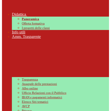
Didattica
Panoramica
Offerta formativa
I progetti delle classi
Info utili
Amm. Trasparente
Trasparenza
Anagrafe delle prestazioni
Albo online
Ufficio Relazioni con il Pubblico
IBAN e pagamenti informatici
Elenco Siti tematici
AVCP
Privacy