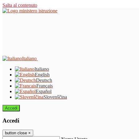
Salta al contenuto
Italiano
Italiano
English
Deutsch
Français
Español
Slovenščina
Accedi
Accedi
button close
×