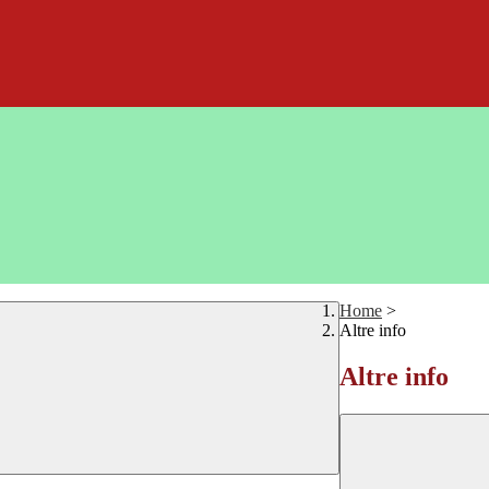
Home
>
Altre info
Altre info