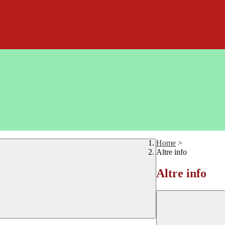
Home
>
Altre info
Altre info