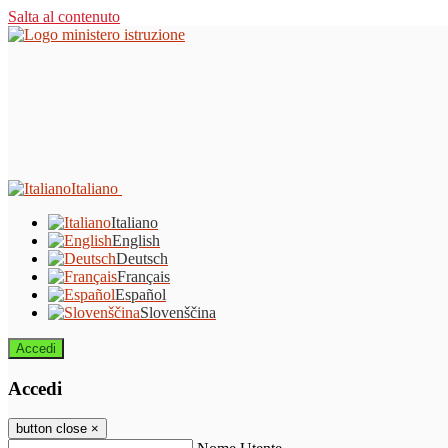
Salta al contenuto
Italiano
Italiano
English
Deutsch
Français
Español
Slovenščina
Accedi
Accedi
button close
×