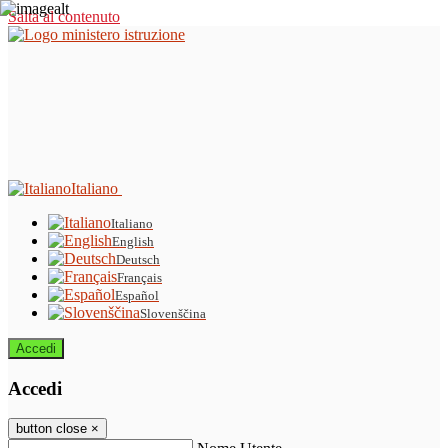
Salta al contenuto
Italiano
Italiano
English
Deutsch
Français
Español
Slovenščina
Accedi
Accedi
button close
×