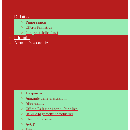
Didattica
Panoramica
Offerta formativa
I progetti delle classi
Info utili
Amm. Trasparente
Trasparenza
Anagrafe delle prestazioni
Albo online
Ufficio Relazioni con il Pubblico
IBAN e pagamenti informatici
Elenco Siti tematici
AVCP
Privacy