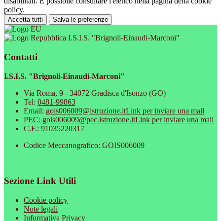
disabilitati. È possibile consultare l'elenco nella pagina della cookie
policy.
Accetta tutti
Salva le preferenze
I.S.I.S. "Brignoli-Einaudi-Marconi"
Contatti
I.S.I.S. "Brignoli-Einaudi-Marconi"
Via Roma, 9 - 34072 Gradisca d'Isonzo (GO)
Tel:
0481-99863
Email:
gois006009@istruzione.it
Link per inviare una mail
PEC:
gois006009@pec.istruzione.it
Link per inviare una mail
C.F.: 91035220317
Codice Meccanografico: GOIS006009
Sezione Link Utili
Cookie policy
Note legali
Informativa Privacy