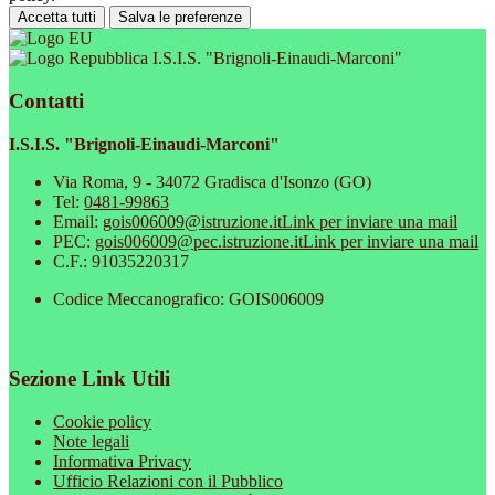
Accetta tutti
Salva le preferenze
I.S.I.S. "Brignoli-Einaudi-Marconi"
Contatti
I.S.I.S. "Brignoli-Einaudi-Marconi"
Via Roma, 9 - 34072 Gradisca d'Isonzo (GO)
Tel:
0481-99863
Email:
gois006009@istruzione.it
Link per inviare una mail
PEC:
gois006009@pec.istruzione.it
Link per inviare una mail
C.F.: 91035220317
Codice Meccanografico: GOIS006009
Sezione Link Utili
Cookie policy
Note legali
Informativa Privacy
Ufficio Relazioni con il Pubblico