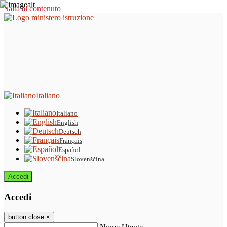
Salta al contenuto
Italiano
Italiano
English
Deutsch
Français
Español
Slovenščina
Accedi
Accedi
button close
×