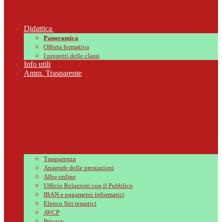
Didattica
Panoramica
Offerta formativa
I progetti delle classi
Info utili
Amm. Trasparente
Trasparenza
Anagrafe delle prestazioni
Albo online
Ufficio Relazioni con il Pubblico
IBAN e pagamenti informatici
Elenco Siti tematici
AVCP
Privacy