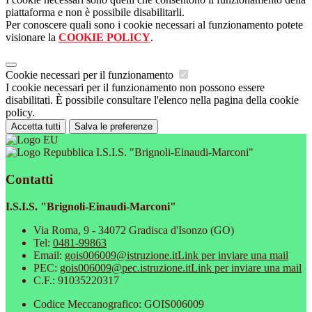
piattaforma e non è possibile disabilitarli.
Per conoscere quali sono i cookie necessari al funzionamento potete
visionare la
COOKIE POLICY
.
Cookie necessari per il funzionamento
I cookie necessari per il funzionamento non possono essere
disabilitati. È possibile consultare l'elenco nella pagina della cookie
policy.
Accetta tutti
Salva le preferenze
I.S.I.S. "Brignoli-Einaudi-Marconi"
Contatti
I.S.I.S. "Brignoli-Einaudi-Marconi"
Via Roma, 9 - 34072 Gradisca d'Isonzo (GO)
Tel:
0481-99863
Email:
gois006009@istruzione.it
Link per inviare una mail
PEC:
gois006009@pec.istruzione.it
Link per inviare una mail
C.F.: 91035220317
Codice Meccanografico: GOIS006009