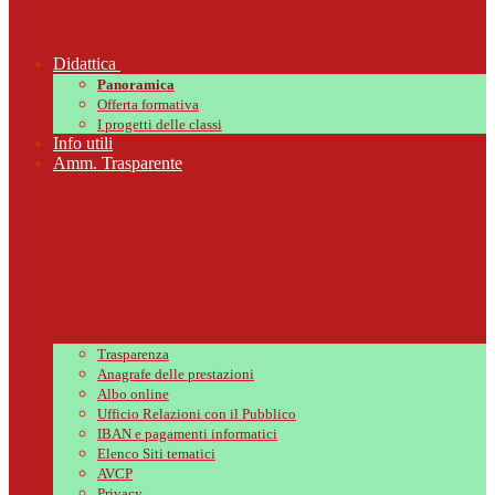
Didattica
Panoramica
Offerta formativa
I progetti delle classi
Info utili
Amm. Trasparente
Trasparenza
Anagrafe delle prestazioni
Albo online
Ufficio Relazioni con il Pubblico
IBAN e pagamenti informatici
Elenco Siti tematici
AVCP
Privacy