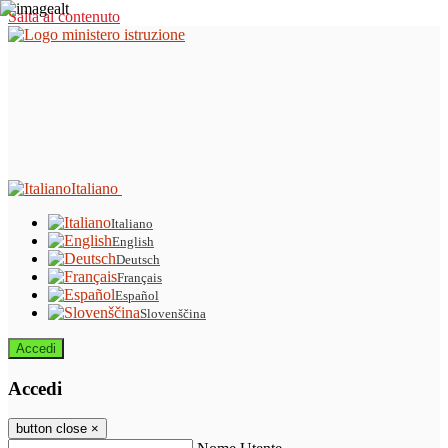
Salta al contenuto
Italiano
Italiano
English
Deutsch
Français
Español
Slovenščina
Accedi
Accedi
button close
×