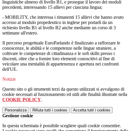
linguistiche almeno di livello B1, e prosegue il lavoro dei moduli
precedenti, interessando 15 allievi per ciascuna lingua;
- MOBILITY, che interessa i rimanenti 15 allievi che hanno avuto
accesso al modulo propedeutico in inglese per portarli da un
richiesto livello B1 al livello B2 anche mediante un corso di 3
settimane all'estero.
Il percorso progettuale EuroParlando è finalizzato a rafforzare le
conoscenze, le abilità e le competenze nelle lingue straniere, a
coltivare le competenze di cittadinanza e le soft skills presso i
discenti, oltre che a fornire loro elementi conoscitivi al fine di
veicolare una mentalità di appartenenza e apertura nei confronti
dell'UE.
Notizie
Questo sito o gli strumenti terzi da questo utilizzati si avvalgono di
cookie necessari al funzionamento ed utili alle finalità illustrate nella
COOKIE POLICY
.
Personalizza
Rifiuta tutti
i cookies
Accetta tutti
i cookies
Gestione cookie
In questa schermata è possibile scegliere quali cookie consentire.
I cookie necessari sono quelli che consentono il funzionamento della