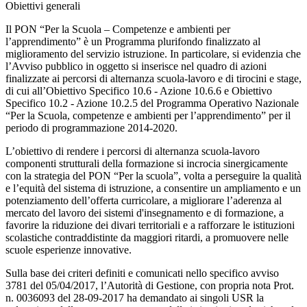
Obiettivi generali
Il PON “Per la Scuola – Competenze e ambienti per
l’apprendimento” è un Programma plurifondo finalizzato al
miglioramento del servizio istruzione. In particolare, si evidenzia che
l’Avviso pubblico in oggetto si inserisce nel quadro di azioni
finalizzate ai percorsi di alternanza scuola-lavoro e di tirocini e stage,
di cui all’Obiettivo Specifico 10.6 - Azione 10.6.6 e Obiettivo
Specifico 10.2 - Azione 10.2.5 del Programma Operativo Nazionale
“Per la Scuola, competenze e ambienti per l’apprendimento” per il
periodo di programmazione 2014-2020.
L’obiettivo di rendere i percorsi di alternanza scuola-lavoro
componenti strutturali della formazione si incrocia sinergicamente
con la strategia del PON “Per la scuola”, volta a perseguire la qualità
e l’equità del sistema di istruzione, a consentire un ampliamento e un
potenziamento dell’offerta curricolare, a migliorare l’aderenza al
mercato del lavoro dei sistemi d'insegnamento e di formazione, a
favorire la riduzione dei divari territoriali e a rafforzare le istituzioni
scolastiche contraddistinte da maggiori ritardi, a promuovere nelle
scuole esperienze innovative.
Sulla base dei criteri definiti e comunicati nello specifico avviso
3781 del 05/04/2017, l’Autorità di Gestione, con propria nota Prot.
n. 0036093 del 28-09-2017 ha demandato ai singoli USR la