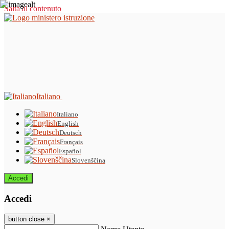
Salta al contenuto
Italiano
Italiano
English
Deutsch
Français
Español
Slovenščina
Accedi
Accedi
button close
×