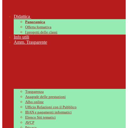
Didattica
Panoramica
Offerta formativa
I progetti delle classi
Info utili
Amm. Trasparente
Trasparenza
Anagrafe delle prestazioni
Albo online
Ufficio Relazioni con il Pubblico
IBAN e pagamenti informatici
Elenco Siti tematici
AVCP
Privacy