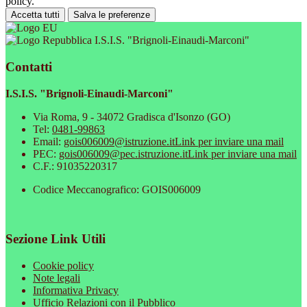
policy.
Accetta tutti
Salva le preferenze
I.S.I.S. "Brignoli-Einaudi-Marconi"
Contatti
I.S.I.S. "Brignoli-Einaudi-Marconi"
Via Roma, 9 - 34072 Gradisca d'Isonzo (GO)
Tel:
0481-99863
Email:
gois006009@istruzione.it
Link per inviare una mail
PEC:
gois006009@pec.istruzione.it
Link per inviare una mail
C.F.: 91035220317
Codice Meccanografico: GOIS006009
Sezione Link Utili
Cookie policy
Note legali
Informativa Privacy
Ufficio Relazioni con il Pubblico