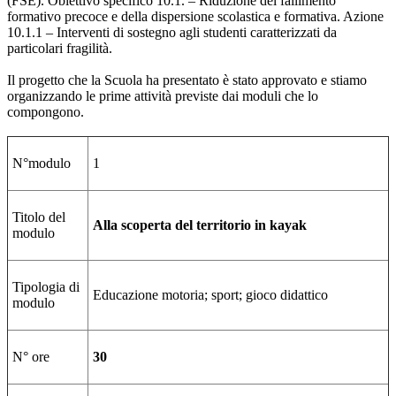
(FSE). Obiettivo specifico 10.1. – Riduzione del fallimento
formativo precoce e della dispersione scolastica e formativa. Azione
10.1.1 – Interventi di sostegno agli studenti caratterizzati da
particolari fragilità.
Il progetto che la Scuola ha presentato è stato approvato e stiamo
organizzando le prime attività previste dai moduli che lo
compongono.
N°modulo
1
Titolo del
Alla scoperta del territorio in kayak
modulo
Tipologia di
Educazione motoria; sport; gioco didattico
modulo
N° ore
30