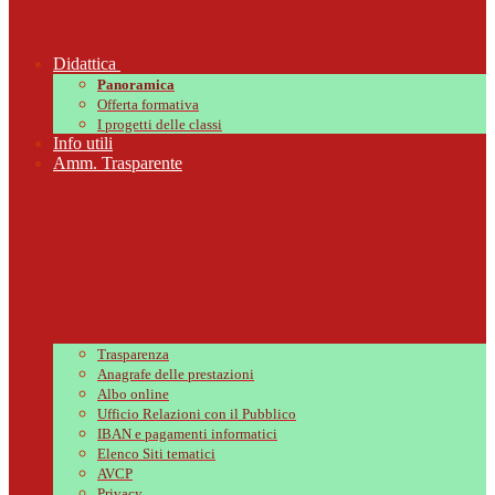
Didattica
Panoramica
Offerta formativa
I progetti delle classi
Info utili
Amm. Trasparente
Trasparenza
Anagrafe delle prestazioni
Albo online
Ufficio Relazioni con il Pubblico
IBAN e pagamenti informatici
Elenco Siti tematici
AVCP
Privacy