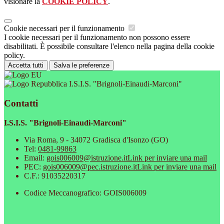
visionare la
COOKIE POLICY
.
Cookie necessari per il funzionamento
I cookie necessari per il funzionamento non possono essere
disabilitati. È possibile consultare l'elenco nella pagina della cookie
policy.
Accetta tutti
Salva le preferenze
I.S.I.S. "Brignoli-Einaudi-Marconi"
Contatti
I.S.I.S. "Brignoli-Einaudi-Marconi"
Via Roma, 9 - 34072 Gradisca d'Isonzo (GO)
Tel:
0481-99863
Email:
gois006009@istruzione.it
Link per inviare una mail
PEC:
gois006009@pec.istruzione.it
Link per inviare una mail
C.F.: 91035220317
Codice Meccanografico: GOIS006009