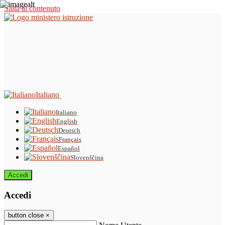
Salta al contenuto
Italiano
Italiano
English
Deutsch
Français
Español
Slovenščina
Accedi
Accedi
button close
×