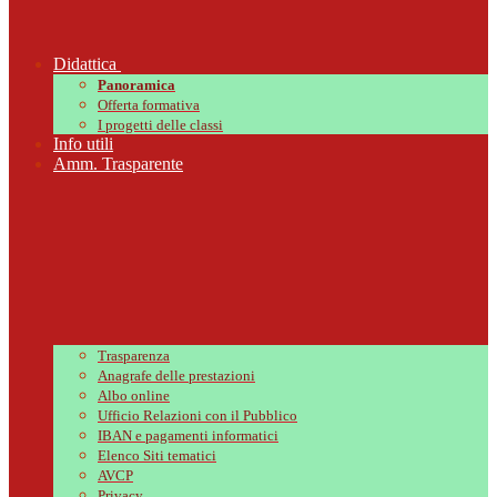
Didattica
Panoramica
Offerta formativa
I progetti delle classi
Info utili
Amm. Trasparente
Trasparenza
Anagrafe delle prestazioni
Albo online
Ufficio Relazioni con il Pubblico
IBAN e pagamenti informatici
Elenco Siti tematici
AVCP
Privacy