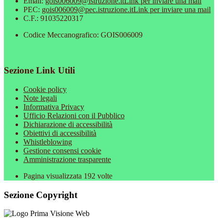
Email:
gois006009@istruzione.it
Link per inviare una mail
PEC:
gois006009@pec.istruzione.it
Link per inviare una mail
C.F.: 91035220317
Codice Meccanografico: GOIS006009
Sezione Link Utili
Cookie policy
Note legali
Informativa Privacy
Ufficio Relazioni con il Pubblico
Dichiarazione di accessibilità
Obiettivi di accessibilità
Whistleblowing
Gestione consensi cookie
Amministrazione trasparente
Pagina visualizzata
192
volte
Sezione Copyright