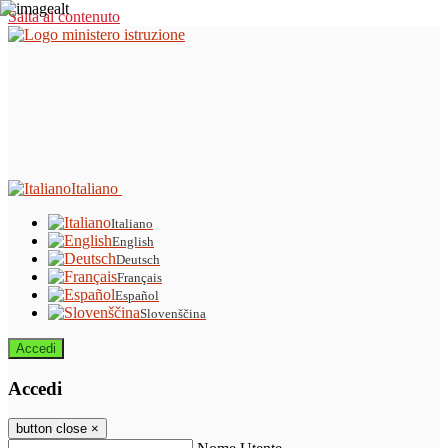
Salta al contenuto
Italiano
Italiano
English
Deutsch
Français
Español
Slovenščina
Accedi
Accedi
button close
×