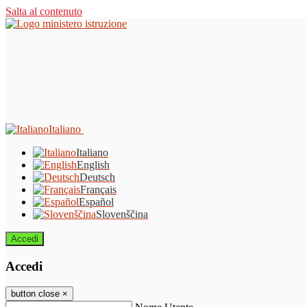
Salta al contenuto
Italiano
Italiano
English
Deutsch
Français
Español
Slovenščina
Accedi
Accedi
button close
×