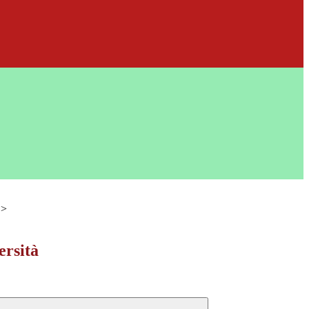
>
ersità