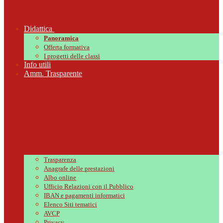
Didattica
Panoramica
Offerta formativa
I progetti delle classi
Info utili
Amm. Trasparente
Trasparenza
Anagrafe delle prestazioni
Albo online
Ufficio Relazioni con il Pubblico
IBAN e pagamenti informatici
Elenco Siti tematici
AVCP
Privacy