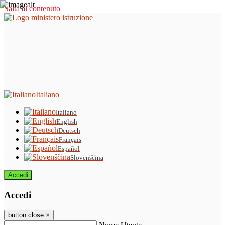
Salta al contenuto
Italiano
Italiano
English
Deutsch
Français
Español
Slovenščina
Accedi
Accedi
button close
×