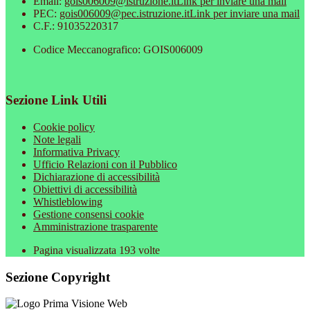
Email:
gois006009@istruzione.it
Link per inviare una mail
PEC:
gois006009@pec.istruzione.it
Link per inviare una mail
C.F.: 91035220317
Codice Meccanografico: GOIS006009
Sezione Link Utili
Cookie policy
Note legali
Informativa Privacy
Ufficio Relazioni con il Pubblico
Dichiarazione di accessibilità
Obiettivi di accessibilità
Whistleblowing
Gestione consensi cookie
Amministrazione trasparente
Pagina visualizzata
193
volte
Sezione Copyright