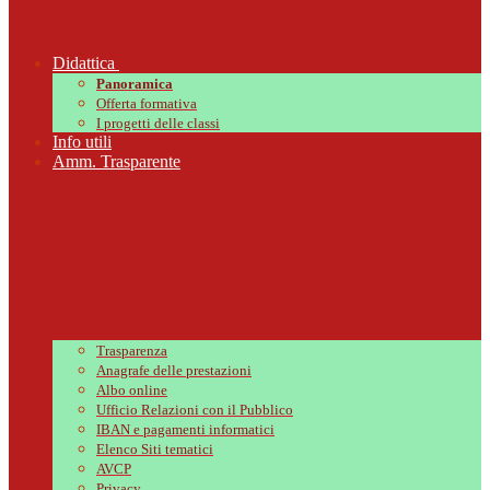
Didattica
Panoramica
Offerta formativa
I progetti delle classi
Info utili
Amm. Trasparente
Trasparenza
Anagrafe delle prestazioni
Albo online
Ufficio Relazioni con il Pubblico
IBAN e pagamenti informatici
Elenco Siti tematici
AVCP
Privacy