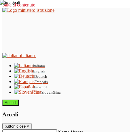
Salta al contenuto
Italiano
Italiano
English
Deutsch
Français
Español
Slovenščina
Accedi
Accedi
button close
×