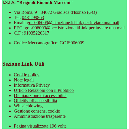
I.S.I.S. "Brignoli-Einaudi-Marconi"
Via Roma, 9 - 34072 Gradisca d'Isonzo (GO)
Tel:
0481-99863
Email:
gois006009@istruzione.it
Link per inviare una mail
PEC:
gois006009@pec.istruzione.it
Link per inviare una mail
C.F.: 91035220317
Codice Meccanografico: GOIS006009
Sezione Link Utili
Cookie policy
Note legali
Informativa Privacy
Ufficio Relazioni con il Pubblico
Dichiarazione di accessibilità
Obiettivi di accessibilità
Whistleblowing
Gestione consensi cookie
Amministrazione trasparente
Pagina visualizzata
196
volte