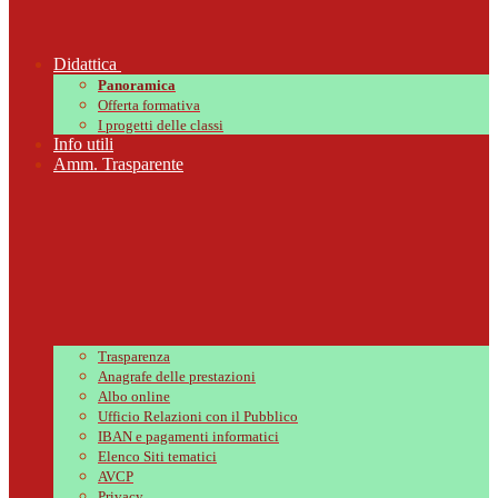
Didattica
Panoramica
Offerta formativa
I progetti delle classi
Info utili
Amm. Trasparente
Trasparenza
Anagrafe delle prestazioni
Albo online
Ufficio Relazioni con il Pubblico
IBAN e pagamenti informatici
Elenco Siti tematici
AVCP
Privacy