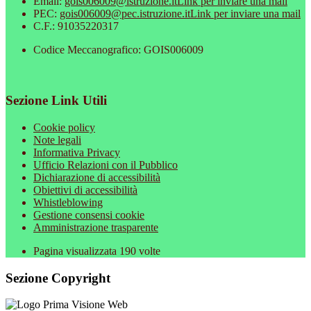
Email:
gois006009@istruzione.it
Link per inviare una mail
PEC:
gois006009@pec.istruzione.it
Link per inviare una mail
C.F.: 91035220317
Codice Meccanografico: GOIS006009
Sezione Link Utili
Cookie policy
Note legali
Informativa Privacy
Ufficio Relazioni con il Pubblico
Dichiarazione di accessibilità
Obiettivi di accessibilità
Whistleblowing
Gestione consensi cookie
Amministrazione trasparente
Pagina visualizzata
190
volte
Sezione Copyright