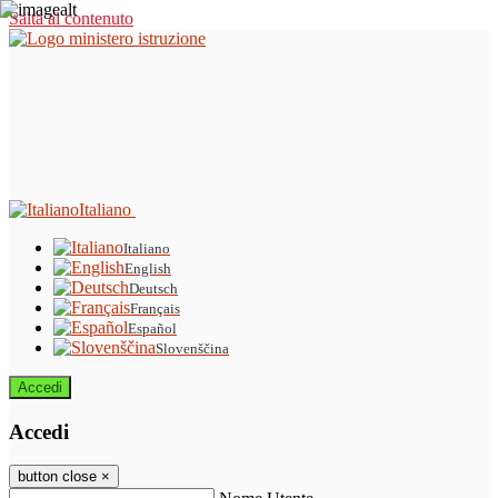
Salta al contenuto
Italiano
Italiano
English
Deutsch
Français
Español
Slovenščina
Accedi
Accedi
button close
×