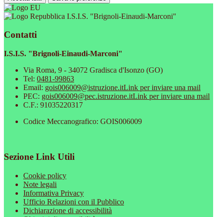
I.S.I.S. "Brignoli-Einaudi-Marconi"
Contatti
I.S.I.S. "Brignoli-Einaudi-Marconi"
Via Roma, 9 - 34072 Gradisca d'Isonzo (GO)
Tel:
0481-99863
Email:
gois006009@istruzione.it
Link per inviare una mail
PEC:
gois006009@pec.istruzione.it
Link per inviare una mail
C.F.: 91035220317
Codice Meccanografico: GOIS006009
Sezione Link Utili
Cookie policy
Note legali
Informativa Privacy
Ufficio Relazioni con il Pubblico
Dichiarazione di accessibilità