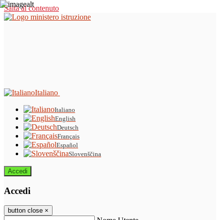
Salta al contenuto
Italiano
Italiano
English
Deutsch
Français
Español
Slovenščina
Accedi
Accedi
button close
×