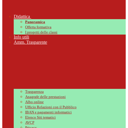
Didattica
Panoramica
Offerta formativa
I progetti delle classi
Info utili
Amm. Trasparente
Trasparenza
Anagrafe delle prestazioni
Albo online
Ufficio Relazioni con il Pubblico
IBAN e pagamenti informatici
Elenco Siti tematici
AVCP
Privacy