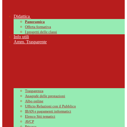
Didattica
Panoramica
Offerta formativa
I progetti delle classi
Info utili
Amm. Trasparente
Trasparenza
Anagrafe delle prestazioni
Albo online
Ufficio Relazioni con il Pubblico
IBAN e pagamenti informatici
Elenco Siti tematici
AVCP
Privacy