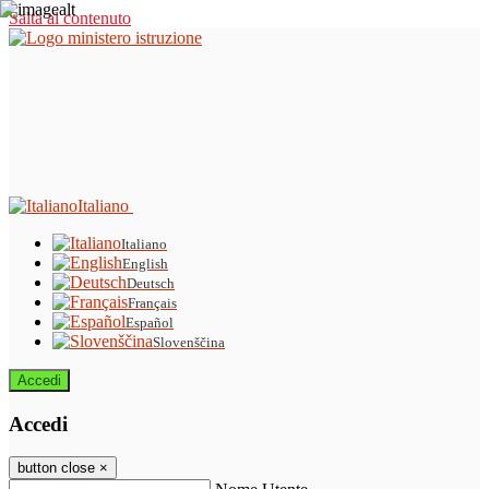
Salta al contenuto
Italiano
Italiano
English
Deutsch
Français
Español
Slovenščina
Accedi
Accedi
button close
×