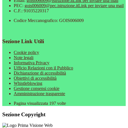
Email:
gois006009@istruzione.it
Link per inviare una mail
PEC:
gois006009@pec.istruzione.it
Link per inviare una mail
C.F.: 91035220317
Codice Meccanografico: GOIS006009
Sezione Link Utili
Cookie policy
Note legali
Informativa Privacy
Ufficio Relazioni con il Pubblico
Dichiarazione di accessibilità
Obiettivi di accessibilità
Whistleblowing
Gestione consensi cookie
Amministrazione trasparente
Pagina visualizzata
197
volte
Sezione Copyright