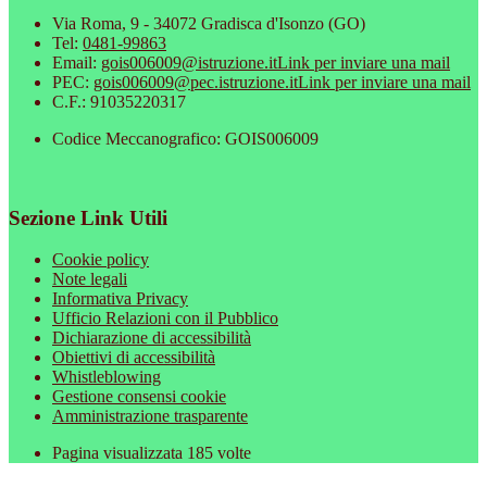
Via Roma, 9 - 34072 Gradisca d'Isonzo (GO)
Tel:
0481-99863
Email:
gois006009@istruzione.it
Link per inviare una mail
PEC:
gois006009@pec.istruzione.it
Link per inviare una mail
C.F.: 91035220317
Codice Meccanografico: GOIS006009
Sezione Link Utili
Cookie policy
Note legali
Informativa Privacy
Ufficio Relazioni con il Pubblico
Dichiarazione di accessibilità
Obiettivi di accessibilità
Whistleblowing
Gestione consensi cookie
Amministrazione trasparente
Pagina visualizzata
185
volte