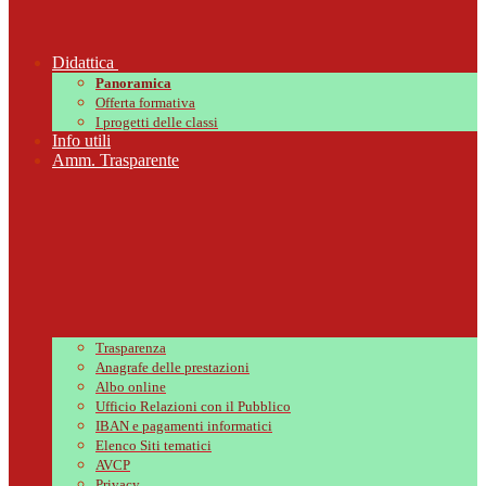
Didattica
Panoramica
Offerta formativa
I progetti delle classi
Info utili
Amm. Trasparente
Trasparenza
Anagrafe delle prestazioni
Albo online
Ufficio Relazioni con il Pubblico
IBAN e pagamenti informatici
Elenco Siti tematici
AVCP
Privacy