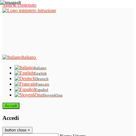
Salta al contenuto
Italiano
Italiano
English
Deutsch
Français
Español
Slovenščina
Accedi
Accedi
button close
×