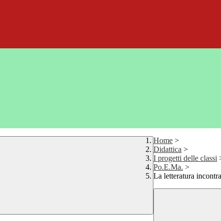
Home
>
Didattica
>
I progetti delle classi
Po.E.Ma.
>
La letteratura incontra