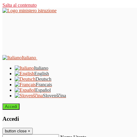
Salta al contenuto
Italiano
Italiano
English
Deutsch
Français
Español
Slovenščina
Accedi
Accedi
button close
×