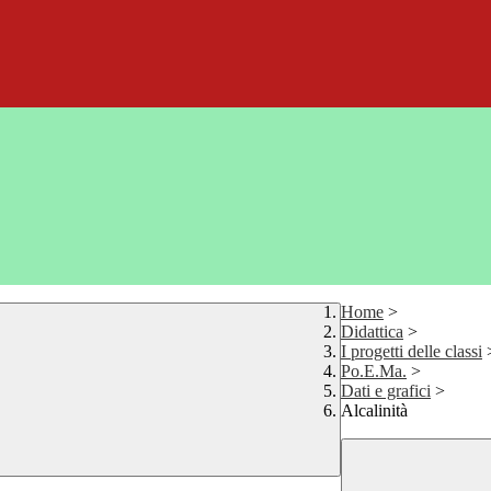
Home
>
Didattica
>
I progetti delle classi
Po.E.Ma.
>
Dati e grafici
>
Alcalinità