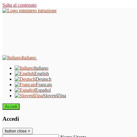
Salta al contenuto
Italiano
Italiano
English
Deutsch
Français
Español
Slovenščina
Accedi
Accedi
button close
×