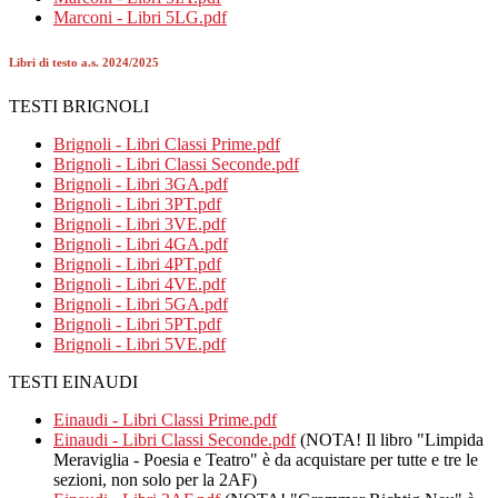
Marconi - Libri 5LG.pdf
Libri di testo a.s. 2024/2025
TESTI BRIGNOLI
Brignoli - Libri Classi Prime.pdf
Brignoli - Libri Classi Seconde.pdf
Brignoli - Libri 3GA.pdf
Brignoli - Libri 3PT.pdf
Brignoli - Libri 3VE.pdf
Brignoli - Libri 4GA.pdf
Brignoli - Libri 4PT.pdf
Brignoli - Libri 4VE.pdf
Brignoli - Libri 5GA.pdf
Brignoli - Libri 5PT.pdf
Brignoli - Libri 5VE.pdf
TESTI EINAUDI
Einaudi - Libri Classi Prime.pdf
Einaudi - Libri Classi Seconde.pdf
(NOTA! Il libro "Limpida
Meraviglia - Poesia e Teatro" è da acquistare per tutte e tre le
sezioni, non solo per la 2AF)