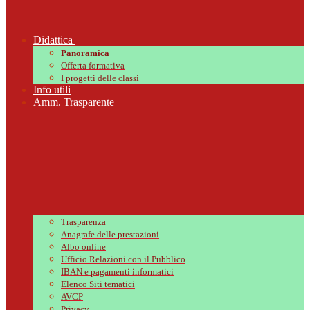
Didattica
Panoramica
Offerta formativa
I progetti delle classi
Info utili
Amm. Trasparente
Trasparenza
Anagrafe delle prestazioni
Albo online
Ufficio Relazioni con il Pubblico
IBAN e pagamenti informatici
Elenco Siti tematici
AVCP
Privacy