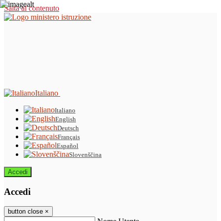
Salta al contenuto
Italiano
Italiano
English
Deutsch
Français
Español
Slovenščina
Accedi
Accedi
button close
×