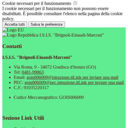
Cookie necessari per il funzionamento
I cookie necessari per il funzionamento non possono essere
disabilitati. È possibile consultare l'elenco nella pagina della cookie
policy.
Accetta tutti
Salva le preferenze
I.S.I.S. "Brignoli-Einaudi-Marconi"
Contatti
I.S.I.S. "Brignoli-Einaudi-Marconi"
Via Roma, 9 - 34072 Gradisca d'Isonzo (GO)
Tel:
0481-99863
Email:
gois006009@istruzione.it
Link per inviare una mail
PEC:
gois006009@pec.istruzione.it
Link per inviare una mail
C.F.: 91035220317
Codice Meccanografico: GOIS006009
Sezione Link Utili