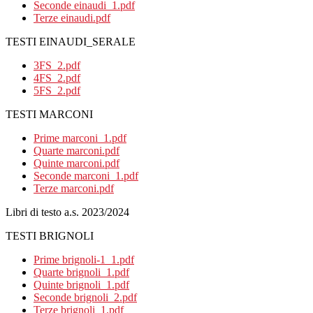
Seconde einaudi_1.pdf
Terze einaudi.pdf
TESTI EINAUDI_SERALE
3FS_2.pdf
4FS_2.pdf
5FS_2.pdf
TESTI MARCONI
Prime marconi_1.pdf
Quarte marconi.pdf
Quinte marconi.pdf
Seconde marconi_1.pdf
Terze marconi.pdf
Libri di testo a.s. 2023/2024
TESTI BRIGNOLI
Prime brignoli-1_1.pdf
Quarte brignoli_1.pdf
Quinte brignoli_1.pdf
Seconde brignoli_2.pdf
Terze brignoli_1.pdf