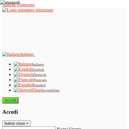
Salta al contenuto
Italiano
Italiano
English
Deutsch
Français
Español
Slovenščina
Accedi
Accedi
button close
×