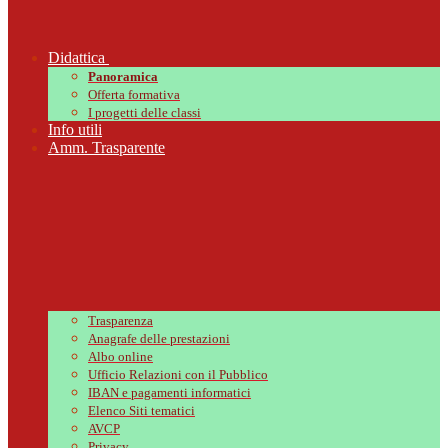
Didattica
Panoramica
Offerta formativa
I progetti delle classi
Info utili
Amm. Trasparente
Trasparenza
Anagrafe delle prestazioni
Albo online
Ufficio Relazioni con il Pubblico
IBAN e pagamenti informatici
Elenco Siti tematici
AVCP
Privacy