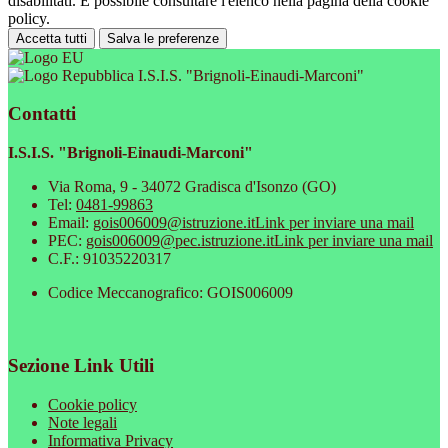
disabilitati. È possibile consultare l'elenco nella pagina della cookie
policy.
Accetta tutti
Salva le preferenze
I.S.I.S. "Brignoli-Einaudi-Marconi"
Contatti
I.S.I.S. "Brignoli-Einaudi-Marconi"
Via Roma, 9 - 34072 Gradisca d'Isonzo (GO)
Tel:
0481-99863
Email:
gois006009@istruzione.it
Link per inviare una mail
PEC:
gois006009@pec.istruzione.it
Link per inviare una mail
C.F.: 91035220317
Codice Meccanografico: GOIS006009
Sezione Link Utili
Cookie policy
Note legali
Informativa Privacy