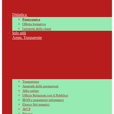
Didattica
Panoramica
Offerta formativa
I progetti delle classi
Info utili
Amm. Trasparente
Trasparenza
Anagrafe delle prestazioni
Albo online
Ufficio Relazioni con il Pubblico
IBAN e pagamenti informatici
Elenco Siti tematici
AVCP
Privacy