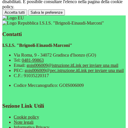
disabilitati. È possibile consultare l'elenco nella pagina della cookie
policy.
Accetta tutti
Salva le preferenze
I.S.I.S. "Brignoli-Einaudi-Marconi"
Contatti
I.S.I.S. "Brignoli-Einaudi-Marconi"
Via Roma, 9 - 34072 Gradisca d'Isonzo (GO)
Tel:
0481-99863
Email:
gois006009@istruzione.it
Link per inviare una mail
PEC:
gois006009@pec.istruzione.it
Link per inviare una mail
C.F.: 91035220317
Codice Meccanografico: GOIS006009
Sezione Link Utili
Cookie policy
Note legali
Informativa Privacy