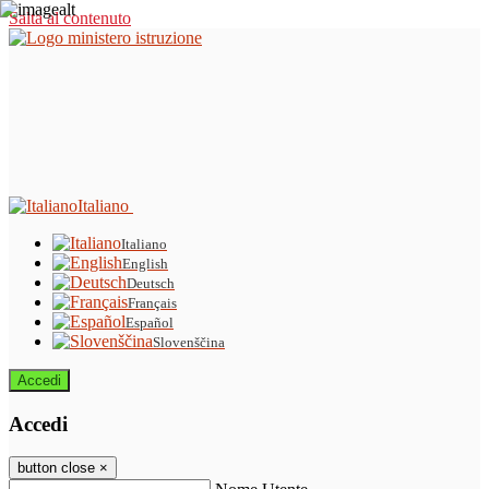
Salta al contenuto
Italiano
Italiano
English
Deutsch
Français
Español
Slovenščina
Accedi
Accedi
button close
×