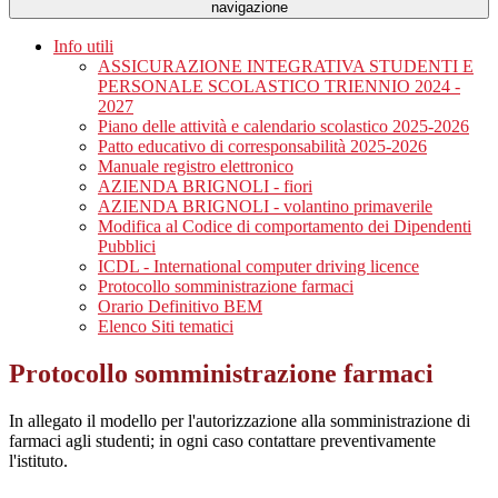
navigazione
Info utili
ASSICURAZIONE INTEGRATIVA STUDENTI E
PERSONALE SCOLASTICO TRIENNIO 2024 -
2027
Piano delle attività e calendario scolastico 2025-2026
Patto educativo di corresponsabilità 2025-2026
Manuale registro elettronico
AZIENDA BRIGNOLI - fiori
AZIENDA BRIGNOLI - volantino primaverile
Modifica al Codice di comportamento dei Dipendenti
Pubblici
ICDL - International computer driving licence
Protocollo somministrazione farmaci
Orario Definitivo BEM
Elenco Siti tematici
Protocollo somministrazione farmaci
In allegato il modello per l'autorizzazione alla somministrazione di
farmaci agli studenti; in ogni caso contattare preventivamente
l'istituto.