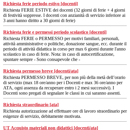
Richiesta ferie periodo estivo [docenti]
Richiesta FERIE ESTIVE dei docenti (32 giorni di ferie + 4 giorni
di festività soppresse. I docenti con anzianità di servizio inferiore ai
3 anni hanno diritto a 30 giorni di ferie)
Richiesta ferie e permessi periodo scolastico [docenti]
Richiesta FERIE o PERMESSO per motivi familiari, personali,
attività amministrative o politiche, donazione sangue, ecc. durante il
periodo di attività didattica in corso per max 6 giorni durante l'anno
scolastico in caso di ferie. Nota: in caso di autocertificazione,
spuntare sempre - Sono consapevole che -
Richiesta permesso breve [docenti/ata]
Richiesta PERMESSO BREVE, per non più della metà dell’orario
di servizio (max 18 ore/anno per i Docenti e max 36 ore/anno per
ATA, ogni assenza da recuperare entro i 2 mesi successivi). I
Docenti sono pregati di segnalare le classi in cui saranno assenti.
Richiesta straordinario [ata]
Richiesta autorizzazione ad effettuare ore di lavoro straordinario per
esigenze di servizio, debitamente motivata.
UT Acquisto materiali non didattici [docenti/ata]