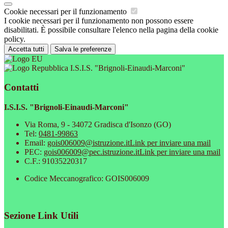
Cookie necessari per il funzionamento
I cookie necessari per il funzionamento non possono essere
disabilitati. È possibile consultare l'elenco nella pagina della cookie
policy.
Accetta tutti
Salva le preferenze
I.S.I.S. "Brignoli-Einaudi-Marconi"
Contatti
I.S.I.S. "Brignoli-Einaudi-Marconi"
Via Roma, 9 - 34072 Gradisca d'Isonzo (GO)
Tel:
0481-99863
Email:
gois006009@istruzione.it
Link per inviare una mail
PEC:
gois006009@pec.istruzione.it
Link per inviare una mail
C.F.: 91035220317
Codice Meccanografico: GOIS006009
Sezione Link Utili