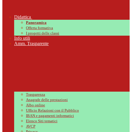
Didattica
Panoramica
Offerta formativa
I progetti delle classi
Info utili
Amm. Trasparente
Trasparenza
Anagrafe delle prestazioni
Albo online
Ufficio Relazioni con il Pubblico
IBAN e pagamenti informatici
Elenco Siti tematici
AVCP
Privacy