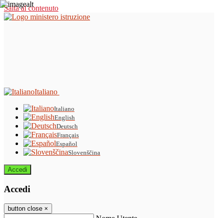
Salta al contenuto
Italiano
Italiano
English
Deutsch
Français
Español
Slovenščina
Accedi
Accedi
button close
×