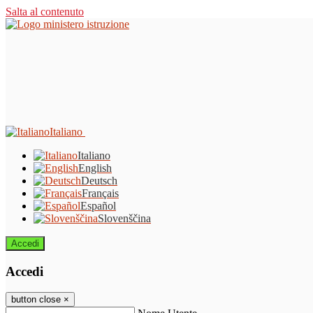
Salta al contenuto
Italiano
Italiano
English
Deutsch
Français
Español
Slovenščina
Accedi
Accedi
button close
×