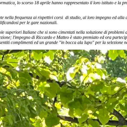
matica, lo scorso 18 aprile hanno rappresentato il loro istituto e la prov
lla frequenza ai rispettivi corsi di studio, al loro impegno ed alla de
ificandosi per le gare nazionali.
ole superiori Italiane che si sono cimentati nella soluzione di proble
ezione; l'impegno di Riccardo e Matteo è stato premiato ed ora partec
i sentiti complimenti ed un grande "in bocca ala lupo" per la selezione n