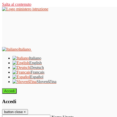
Salta al contenuto
Italiano
Italiano
English
Deutsch
Français
Español
Slovenščina
Accedi
Accedi
button close
×