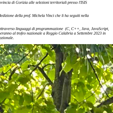
incia di Gorizia alle selezioni territoriali presso l'ISIS
dizione della prof. Michela Vinci che li ha seguiti nella
mi attraverso linguaggi di programmazione (C, C++, Java, JavaScript,
iperanno al trofeo nazionale a Reggio Calabria a Settembre 2023 in
azionale.