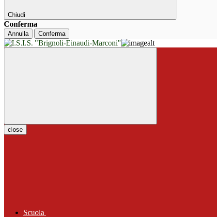
Chiudi
Conferma
Annulla
Conferma
close
Scuola