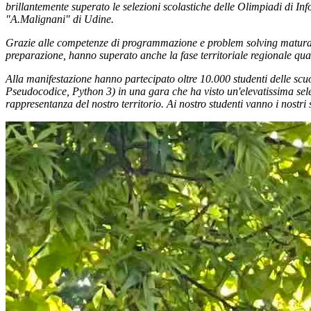
brillantemente superato le selezioni scolastiche delle Olimpiadi di Infor
"A.Malignani" di Udine.
Grazie alle competenze di programmazione e problem solving maturate ne
preparazione, hanno superato anche la fase territoriale regionale qual
Alla manifestazione hanno partecipato oltre 10.000 studenti delle scu
Pseudocodice, Python 3) in una gara che ha visto un'elevatissima sel
rappresentanza del nostro territorio. Ai nostro studenti vanno i nostr