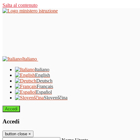
Salta al contenuto
Italiano
Italiano
English
Deutsch
Français
Español
Slovenščina
Accedi
Accedi
button close
×