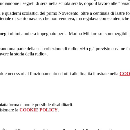
udiandone i segreti di sera nella scuola serale, dopo il lavoro alle “bar
i e quaderni scolastici del primo Novecento, oltre a centinaia di lastre 
riale di scarto navale, che non vendeva, ma regalava come autentiche o
negli ultimi anni era impegnato per la Marina Militare sui sommergibili 
ano una parte della sua collezione di radio.
«Ho già previsto cosa ne fa
ere la storia della radio».
kie necessari al funzionamento ed utili alle finalità illustrate nella
COO
attaforma e non è possibile disabilitarli.
isionare la
COOKIE POLICY
.