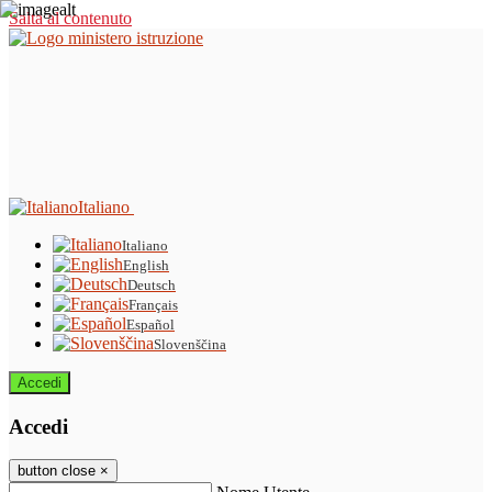
Salta al contenuto
Italiano
Italiano
English
Deutsch
Français
Español
Slovenščina
Accedi
Accedi
button close
×