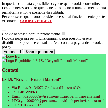
In questa schermata è possibile scegliere quali cookie consentire.
I cookie necessari sono quelli che consentono il funzionamento della
piattaforma e non è possibile disabilitarli.
Per conoscere quali sono i cookie necessari al funzionamento potete
visionare la
COOKIE POLICY
.
Cookie necessari per il funzionamento
I cookie necessari per il funzionamento non possono essere
disabilitati. È possibile consultare l'elenco nella pagina della cookie
policy.
Accetta tutti
Salva le preferenze
I.S.I.S. "Brignoli-Einaudi-Marconi"
Contatti
I.S.I.S. "Brignoli-Einaudi-Marconi"
Via Roma, 9 - 34072 Gradisca d'Isonzo (GO)
Tel:
0481-99863
Email:
gois006009@istruzione.it
Link per inviare una mail
PEC:
gois006009@pec.istruzione.it
Link per inviare una mail
C.F.: 91035220317