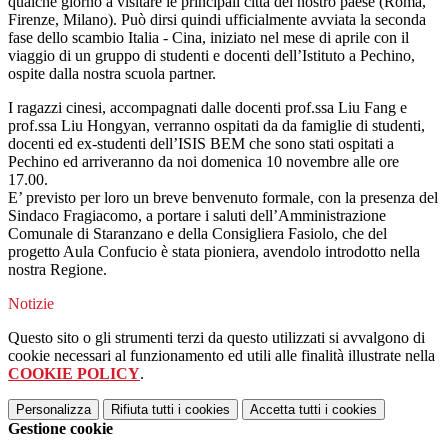
qualche giorno a visitare le principali città del nostro paese (Roma,
Firenze, Milano). Può dirsi quindi ufficialmente avviata la seconda
fase dello scambio Italia - Cina, iniziato nel mese di aprile con il
viaggio di un gruppo di studenti e docenti dell’Istituto a Pechino,
ospite dalla nostra scuola partner.
I ragazzi cinesi, accompagnati dalle docenti prof.ssa Liu Fang e
prof.ssa Liu Hongyan, verranno ospitati da da famiglie di studenti,
docenti ed ex-studenti dell’ISIS BEM che sono stati ospitati a
Pechino ed arriveranno da noi domenica 10 novembre alle ore
17.00.
E’ previsto per loro un breve benvenuto formale, con la presenza del
Sindaco Fragiacomo, a portare i saluti dell’Amministrazione
Comunale di Staranzano e della Consigliera Fasiolo, che del
progetto Aula Confucio è stata pioniera, avendolo introdotto nella
nostra Regione.
Notizie
Questo sito o gli strumenti terzi da questo utilizzati si avvalgono di
cookie necessari al funzionamento ed utili alle finalità illustrate nella
COOKIE POLICY
.
Personalizza
Rifiuta tutti
i cookies
Accetta tutti
i cookies
Gestione cookie