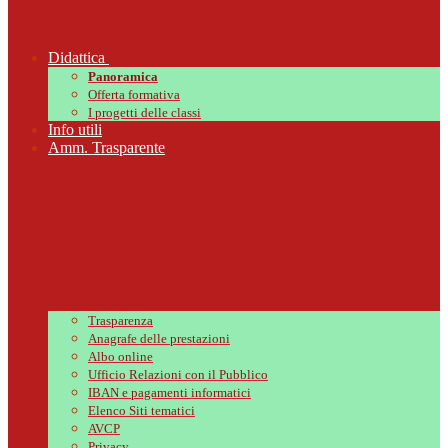
Didattica
Panoramica
Offerta formativa
I progetti delle classi
Info utili
Amm. Trasparente
Trasparenza
Anagrafe delle prestazioni
Albo online
Ufficio Relazioni con il Pubblico
IBAN e pagamenti informatici
Elenco Siti tematici
AVCP
Privacy