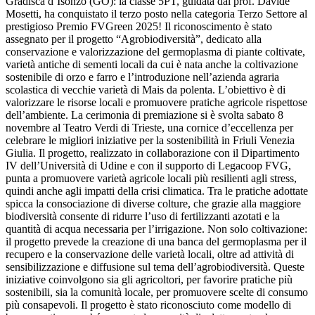
Gradisca d’Isonzo (GO): la classe 5PT, guidata dal prof. Davide
Mosetti, ha conquistato il terzo posto nella categoria Terzo Settore al
prestigioso Premio FVGreen 2025! Il riconoscimento è stato
assegnato per il progetto “Agrobiodiversità”, dedicato alla
conservazione e valorizzazione del germoplasma di piante coltivate,
varietà antiche di sementi locali da cui è nata anche la coltivazione
sostenibile di orzo e farro e l’introduzione nell’azienda agraria
scolastica di vecchie varietà di Mais da polenta. L’obiettivo è di
valorizzare le risorse locali e promuovere pratiche agricole rispettose
dell’ambiente. La cerimonia di premiazione si è svolta sabato 8
novembre al Teatro Verdi di Trieste, una cornice d’eccellenza per
celebrare le migliori iniziative per la sostenibilità in Friuli Venezia
Giulia. Il progetto, realizzato in collaborazione con il Dipartimento
IV dell’Università di Udine e con il supporto di Legacoop FVG,
punta a promuovere varietà agricole locali più resilienti agli stress,
quindi anche agli impatti della crisi climatica. Tra le pratiche adottate
spicca la consociazione di diverse colture, che grazie alla maggiore
biodiversità consente di ridurre l’uso di fertilizzanti azotati e la
quantità di acqua necessaria per l’irrigazione. Non solo coltivazione:
il progetto prevede la creazione di una banca del germoplasma per il
recupero e la conservazione delle varietà locali, oltre ad attività di
sensibilizzazione e diffusione sul tema dell’agrobiodiversità. Queste
iniziative coinvolgono sia gli agricoltori, per favorire pratiche più
sostenibili, sia la comunità locale, per promuovere scelte di consumo
più consapevoli. Il progetto è stato riconosciuto come modello di