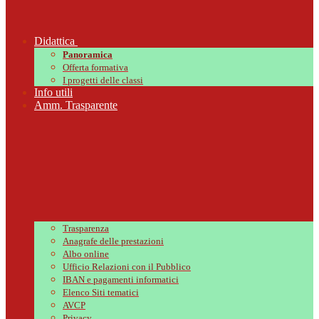
Didattica
Panoramica
Offerta formativa
I progetti delle classi
Info utili
Amm. Trasparente
Trasparenza
Anagrafe delle prestazioni
Albo online
Ufficio Relazioni con il Pubblico
IBAN e pagamenti informatici
Elenco Siti tematici
AVCP
Privacy