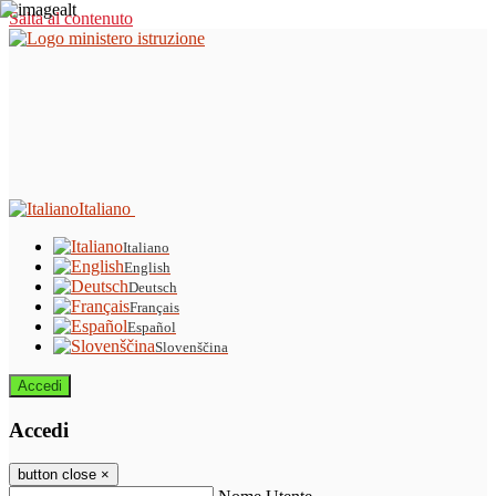
Salta al contenuto
Italiano
Italiano
English
Deutsch
Français
Español
Slovenščina
Accedi
Accedi
button close
×