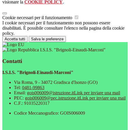
visionare la
COOKIE POLICY
.
Cookie necessari per il funzionamento
I cookie necessari per il funzionamento non possono essere
disabilitati. È possibile consultare l'elenco nella pagina della cookie
policy.
Accetta tutti
Salva le preferenze
I.S.I.S. "Brignoli-Einaudi-Marconi"
Contatti
I.S.I.S. "Brignoli-Einaudi-Marconi"
Via Roma, 9 - 34072 Gradisca d'Isonzo (GO)
Tel:
0481-99863
Email:
gois006009@istruzione.it
Link per inviare una mail
PEC:
gois006009@pec.istruzione.it
Link per inviare una mail
C.F.: 91035220317
Codice Meccanografico: GOIS006009