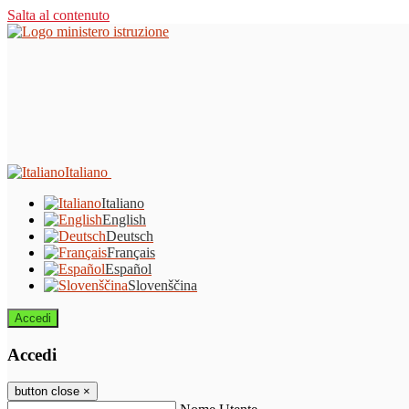
Salta al contenuto
Italiano
Italiano
English
Deutsch
Français
Español
Slovenščina
Accedi
Accedi
button close
×