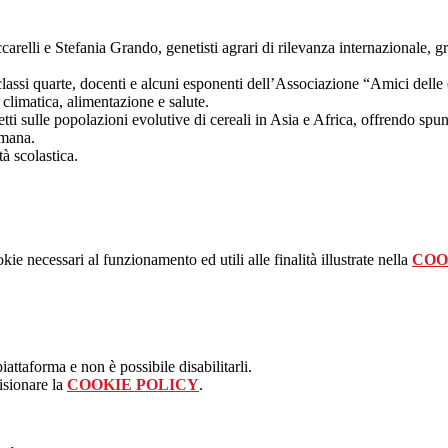
carelli e Stefania Grando, genetisti agrari di rilevanza internazionale, 
ssi quarte, docenti e alcuni esponenti dell’Associazione “Amici delle erb
climatica, alimentazione e salute.
getti sulle popolazioni evolutive di cereali in Asia e Africa, offrendo sp
 umana.
à scolastica.
kie necessari al funzionamento ed utili alle finalità illustrate nella
COO
attaforma e non è possibile disabilitarli.
isionare la
COOKIE POLICY
.