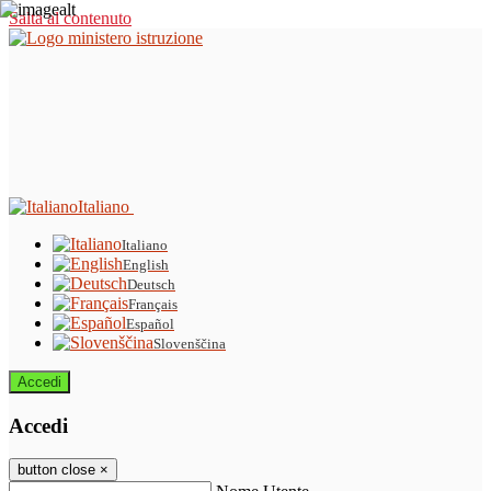
Salta al contenuto
Italiano
Italiano
English
Deutsch
Français
Español
Slovenščina
Accedi
Accedi
button close
×