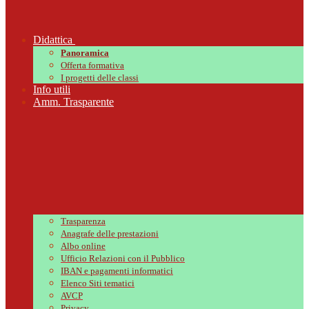
Didattica
Panoramica
Offerta formativa
I progetti delle classi
Info utili
Amm. Trasparente
Trasparenza
Anagrafe delle prestazioni
Albo online
Ufficio Relazioni con il Pubblico
IBAN e pagamenti informatici
Elenco Siti tematici
AVCP
Privacy