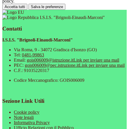
policy.
Accetta tutti
Salva le preferenze
I.S.I.S. "Brignoli-Einaudi-Marconi"
Contatti
I.S.I.S. "Brignoli-Einaudi-Marconi"
Via Roma, 9 - 34072 Gradisca d'Isonzo (GO)
Tel:
0481-99863
Email:
gois006009@istruzione.it
Link per inviare una mail
PEC:
gois006009@pec.istruzione.it
Link per inviare una mail
C.F.: 91035220317
Codice Meccanografico: GOIS006009
Sezione Link Utili
Cookie policy
Note legali
Informativa Privacy
Ufficio Relazioni con il Pubblico