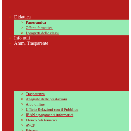
Didattica
Panoramica
Offerta formativa
I progetti delle classi
Info utili
Amm. Trasparente
Trasparenza
Anagrafe delle prestazioni
Albo online
Ufficio Relazioni con il Pubblico
IBAN e pagamenti informatici
Elenco Siti tematici
AVCP
Privacy