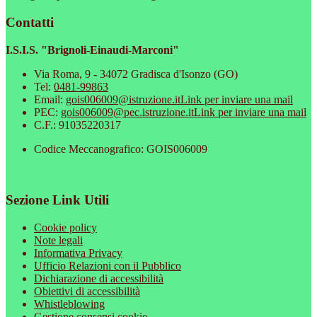
Contatti
I.S.I.S. "Brignoli-Einaudi-Marconi"
Via Roma, 9 - 34072 Gradisca d'Isonzo (GO)
Tel:
0481-99863
Email:
gois006009@istruzione.it
Link per inviare una mail
PEC:
gois006009@pec.istruzione.it
Link per inviare una mail
C.F.: 91035220317
Codice Meccanografico: GOIS006009
Sezione Link Utili
Cookie policy
Note legali
Informativa Privacy
Ufficio Relazioni con il Pubblico
Dichiarazione di accessibilità
Obiettivi di accessibilità
Whistleblowing
Gestione consensi cookie