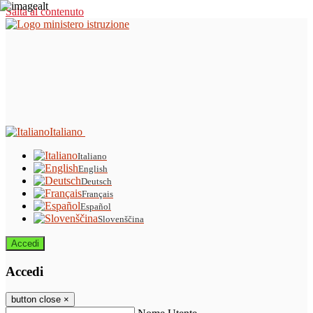
Salta al contenuto
Italiano
Italiano
English
Deutsch
Français
Español
Slovenščina
Accedi
Accedi
button close
×