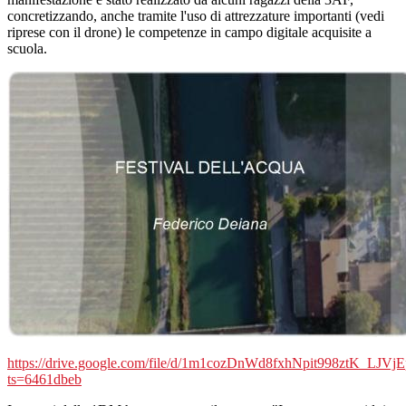
concretizzando, anche tramite l'uso di attrezzature importanti (vedi
riprese con il drone) le competenze in campo digitale acquisite a
scuola.
https://drive.google.com/file/d/1m1cozDnWd8fxhNpit998ztK_LJVj
ts=6461dbeb