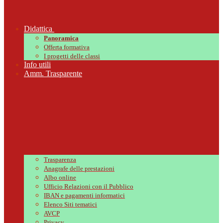
Didattica
Panoramica
Offerta formativa
I progetti delle classi
Info utili
Amm. Trasparente
Trasparenza
Anagrafe delle prestazioni
Albo online
Ufficio Relazioni con il Pubblico
IBAN e pagamenti informatici
Elenco Siti tematici
AVCP
Privacy