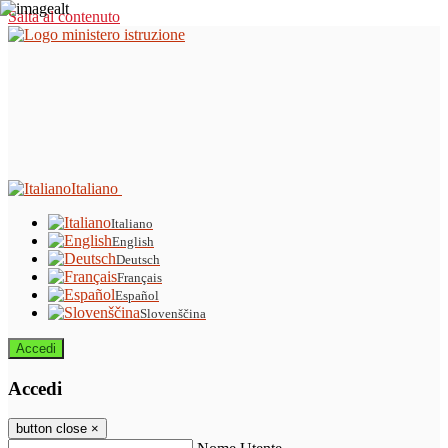
Salta al contenuto
Italiano
Italiano
English
Deutsch
Français
Español
Slovenščina
Accedi
Accedi
button close
×