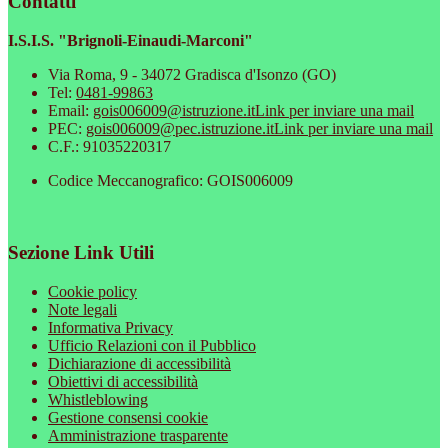
Contatti
I.S.I.S. "Brignoli-Einaudi-Marconi"
Via Roma, 9 - 34072 Gradisca d'Isonzo (GO)
Tel:
0481-99863
Email:
gois006009@istruzione.it
Link per inviare una mail
PEC:
gois006009@pec.istruzione.it
Link per inviare una mail
C.F.: 91035220317
Codice Meccanografico: GOIS006009
Sezione Link Utili
Cookie policy
Note legali
Informativa Privacy
Ufficio Relazioni con il Pubblico
Dichiarazione di accessibilità
Obiettivi di accessibilità
Whistleblowing
Gestione consensi cookie
Amministrazione trasparente