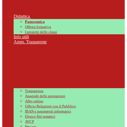
Didattica
Panoramica
Offerta formativa
I progetti delle classi
Info utili
Amm. Trasparente
Trasparenza
Anagrafe delle prestazioni
Albo online
Ufficio Relazioni con il Pubblico
IBAN e pagamenti informatici
Elenco Siti tematici
AVCP
Privacy