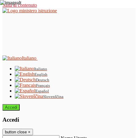
Salta al contenuto
Italiano
Italiano
English
Deutsch
Français
Español
Slovenščina
Accedi
Accedi
button close
×