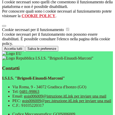
I cookie necessari sono quelli che consentono il funzionamento della
piattaforma e non è possibile disabilitarli.
Per conoscere quali sono i cookie necessari al funzionamento potete
visionare la
COOKIE POLICY
.
Cookie necessari per il funzionamento
I cookie necessari per il funzionamento non possono essere
disabilitati. È possibile consultare l'elenco nella pagina della cookie
policy.
Accetta tutti
Salva le preferenze
I.S.I.S. "Brignoli-Einaudi-Marconi"
Contatti
I.S.I.S. "Brignoli-Einaudi-Marconi"
Via Roma, 9 - 34072 Gradisca d'Isonzo (GO)
Tel:
0481-99863
Email:
gois006009@istruzione.it
Link per inviare una mail
PEC:
gois006009@pec.istruzione.it
Link per inviare una mail
C.F.: 91035220317
Codice Meccanografico: GOIS006009