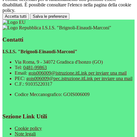
disabilitati. È possibile consultare l'elenco nella pagina della cookie
policy.
Accetta tutti
Salva le preferenze
I.S.I.S. "Brignoli-Einaudi-Marconi"
Contatti
I.S.I.S. "Brignoli-Einaudi-Marconi"
Via Roma, 9 - 34072 Gradisca d'Isonzo (GO)
Tel:
0481-99863
Email:
gois006009@istruzione.it
Link per inviare una mail
PEC:
gois006009@pec.istruzione.it
Link per inviare una mail
C.F.: 91035220317
Codice Meccanografico: GOIS006009
Sezione Link Utili
Cookie policy
Note legali