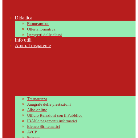
Didattica
Panoramica
Offerta formativa
I progetti delle classi
Info utili
Amm. Trasparente
Trasparenza
Anagrafe delle prestazioni
Albo online
Ufficio Relazioni con il Pubblico
IBAN e pagamenti informatici
Elenco Siti tematici
AVCP
Privacy