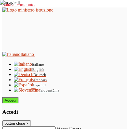
Salta al contenuto
Italiano
Italiano
English
Deutsch
Français
Español
Slovenščina
Accedi
Accedi
button close
×