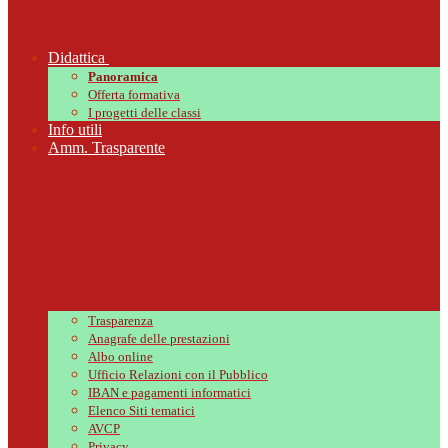
Didattica
Panoramica
Offerta formativa
I progetti delle classi
Info utili
Amm. Trasparente
Trasparenza
Anagrafe delle prestazioni
Albo online
Ufficio Relazioni con il Pubblico
IBAN e pagamenti informatici
Elenco Siti tematici
AVCP
Privacy