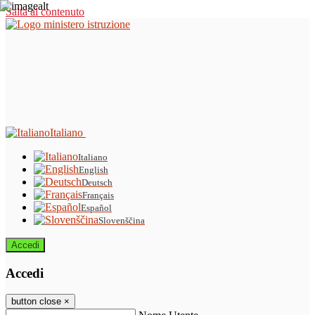
Salta al contenuto
Italiano
Italiano
English
Deutsch
Français
Español
Slovenščina
Accedi
Accedi
button close
×