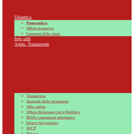
Didattica
Panoramica
Offerta formativa
I progetti delle classi
Info utili
Amm. Trasparente
Trasparenza
Anagrafe delle prestazioni
Albo online
Ufficio Relazioni con il Pubblico
IBAN e pagamenti informatici
Elenco Siti tematici
AVCP
Privacy