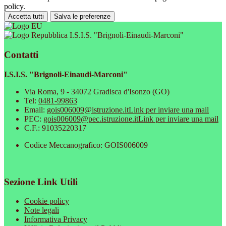
policy.
Accetta tutti
Salva le preferenze
I.S.I.S. "Brignoli-Einaudi-Marconi"
Contatti
I.S.I.S. "Brignoli-Einaudi-Marconi"
Via Roma, 9 - 34072 Gradisca d'Isonzo (GO)
Tel:
0481-99863
Email:
gois006009@istruzione.it
Link per inviare una mail
PEC:
gois006009@pec.istruzione.it
Link per inviare una mail
C.F.: 91035220317
Codice Meccanografico: GOIS006009
Sezione Link Utili
Cookie policy
Note legali
Informativa Privacy