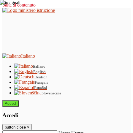
Salta al contenuto
Italiano
Italiano
English
Deutsch
Français
Español
Slovenščina
Accedi
Accedi
button close
×