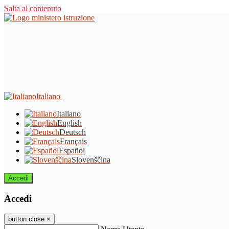
Salta al contenuto
Italiano
Italiano
English
Deutsch
Français
Español
Slovenščina
Accedi
Accedi
button close
×