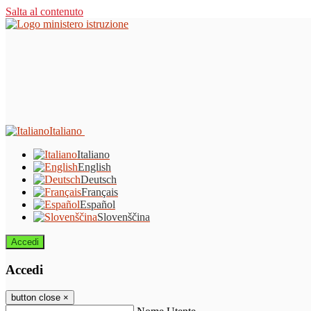
Salta al contenuto
Italiano
Italiano
English
Deutsch
Français
Español
Slovenščina
Accedi
Accedi
button close
×