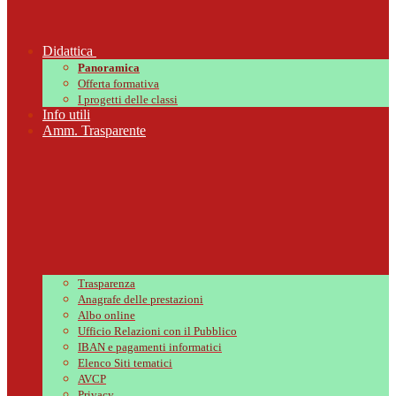
Didattica
Panoramica
Offerta formativa
I progetti delle classi
Info utili
Amm. Trasparente
Trasparenza
Anagrafe delle prestazioni
Albo online
Ufficio Relazioni con il Pubblico
IBAN e pagamenti informatici
Elenco Siti tematici
AVCP
Privacy