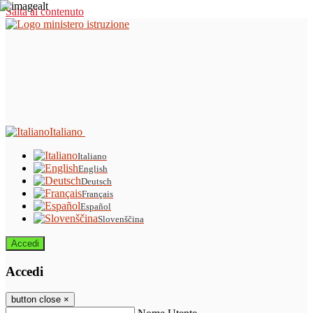
Salta al contenuto
Italiano
Italiano
English
Deutsch
Français
Español
Slovenščina
Accedi
Accedi
button close
×