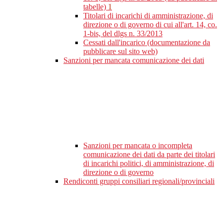
tabelle)
1
Titolari di incarichi di amministrazione, di
direzione o di governo di cui all'art. 14, co.
1-bis, del dlgs n. 33/2013
Cessati dall'incarico (documentazione da
pubblicare sul sito web)
Sanzioni per mancata comunicazione dei dati
Sanzioni per mancata o incompleta
comunicazione dei dati da parte dei titolari
di incarichi politici, di amministrazione, di
direzione o di governo
Rendiconti gruppi consiliari regionali/provinciali